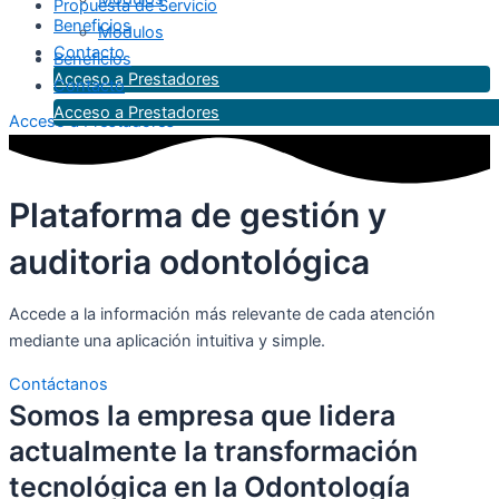
Propuesta de Servicio
Beneficios
Modulos
Contacto
Beneficios
Acceso a Prestadores
Contacto
Acceso a Prestadores
Acceso a Prestadores
Plataforma de gestión y
auditoria odontológica
Accede a la información más relevante de cada atención
mediante una aplicación intuitiva y simple.
Contáctanos
Somos la empresa que lidera
actualmente la transformación
tecnológica en la Odontología